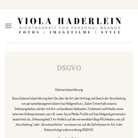
Zum
Inhalt
springen
DSGVO
Datenschutzerklärung
Diese Datenschutzerklärung klärt Sie über die Art, den Umfang und Zweck der Verarbeitung
von personenbezogenen Daten (nachfolgend kurz „Daten“) innerhalb unseres
Onlineangebotes und der mit ihm verbundenen Webseiten, Funktionen und Inhalte sowie
externen Onlinepräsenzen, wie z.B. unser Social Media Profile auf (nachfolgend gemeinsam
bezeichnet als „Onlineangebot“). Im Hinblick auf die verwendeten Begrifflichkeiten, wie z.B.
„Verarbeitung“ oder „Verantwortlicher“ verweisen wir auf die Definitionen im Art. 4 der
Datenschutzgrundverordnung (DSGVO).