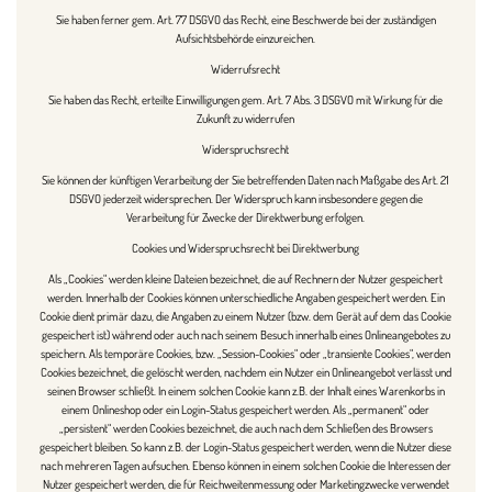
Sie haben ferner gem. Art. 77 DSGVO das Recht, eine Beschwerde bei der zuständigen
Aufsichtsbehörde einzureichen.
Widerrufsrecht
Sie haben das Recht, erteilte Einwilligungen gem. Art. 7 Abs. 3 DSGVO mit Wirkung für die
Zukunft zu widerrufen
Widerspruchsrecht
Sie können der künftigen Verarbeitung der Sie betreffenden Daten nach Maßgabe des Art. 21
DSGVO jederzeit widersprechen. Der Widerspruch kann insbesondere gegen die
Verarbeitung für Zwecke der Direktwerbung erfolgen.
Cookies und Widerspruchsrecht bei Direktwerbung
Als „Cookies“ werden kleine Dateien bezeichnet, die auf Rechnern der Nutzer gespeichert
werden. Innerhalb der Cookies können unterschiedliche Angaben gespeichert werden. Ein
Cookie dient primär dazu, die Angaben zu einem Nutzer (bzw. dem Gerät auf dem das Cookie
gespeichert ist) während oder auch nach seinem Besuch innerhalb eines Onlineangebotes zu
speichern. Als temporäre Cookies, bzw. „Session-Cookies“ oder „transiente Cookies“, werden
Cookies bezeichnet, die gelöscht werden, nachdem ein Nutzer ein Onlineangebot verlässt und
seinen Browser schließt. In einem solchen Cookie kann z.B. der Inhalt eines Warenkorbs in
einem Onlineshop oder ein Login-Status gespeichert werden. Als „permanent“ oder
„persistent“ werden Cookies bezeichnet, die auch nach dem Schließen des Browsers
gespeichert bleiben. So kann z.B. der Login-Status gespeichert werden, wenn die Nutzer diese
nach mehreren Tagen aufsuchen. Ebenso können in einem solchen Cookie die Interessen der
Nutzer gespeichert werden, die für Reichweitenmessung oder Marketingzwecke verwendet