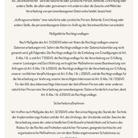
Als „Verantwortlicher“ wird die natürliche oder juristische Person, Behörde, Einrichtung oder
andere Stelle, die allein oder gemeinsam mit anderen über die Zwecke und Mittel der
Verarbeitung von personenbezogenen Daten entscheidet, bezeichnet.
„Auftragsverarbeiter“ eine natürliche oder juristische Person, Behörde, Einrichtung oder
andere Stelle, die personenbezogene Daten im Auftrag des Verantwortlichen verarbeitet.
Maßgebliche Rechtsgrundlagen
Nach Maßgabe des Art. 13 DSGVO teilen wir Ihnen die Rechtsgrundlagen unserer
Datenverarbeitungen mit. Sofern die Rechtsgrundlage in der Datenschutzerklärung nicht
genannt wird, gilt Folgendes: Die Rechtsgrundlage für die Einholung von Einwilligungen ist Art.
6 Abs. 1 lit. a und Art. 7 DSGVO, die Rechtsgrundlage für die Verarbeitung zur Erfüllung
unserer Leistungen und Durchführung vertraglicher Maßnahmen sowie Beantwortung von
Anfragen ist Art. 6 Abs. 1 lit. b DSGVO, die Rechtsgrundlage für die Verarbeitung zur Erfüllung
unserer rechtlichen Verpflichtungen ist Art. 6 Abs. 1 lit. c DSGVO, und die Rechtsgrundlage für
die Verarbeitung zur Wahrung unserer berechtigten Interessen ist Art. 6 Abs. 1 lit. f DSGVO.
Für den Fall, dass lebenswichtige Interessen der betroffenen Person oder einer anderen
natürlichen Person eine Verarbeitung personenbezogener Daten erforderlich machen, dient
Art. 6 Abs. 1 lit. d DSGVO als Rechtsgrundlage.
Sicherheitsmaßnahmen
Wir treffen nach Maßgabe des Art. 32 DSGVO unter Berücksichtigung des Stands der Technik,
der Implementierungs Kosten und der Art, des Umfangs, der Umstände und der Zwecke der
Verarbeitung sowie der unterschiedlichen Eintrittswahrscheinlichkeit und Schwere des
Risikos für die Rechte und Freiheiten natürlicher Personen, geeignete technische und
organisatorische Maßnahmen, um ein dem Risiko angemessenes Schutzniveau zu
gewährleisten.