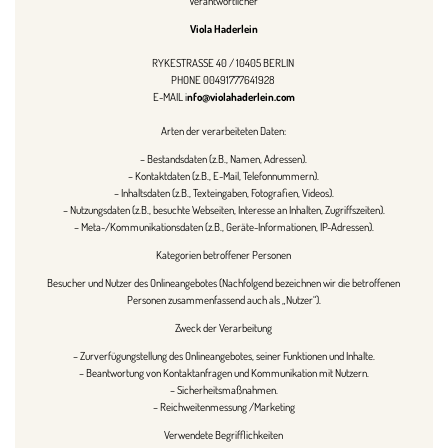
Verantwortlicher
Viola Haderlein
RYKESTRASSE 40 / 10405 BERLIN
PHONE 00491777641928
E-MAIL i
nfo@violahaderlein.com
Arten der verarbeiteten Daten:
– Bestandsdaten (z.B., Namen, Adressen).
– Kontaktdaten (z.B., E-Mail, Telefonnummern).
– Inhaltsdaten (z.B., Texteingaben, Fotografien, Videos).
– Nutzungsdaten (z.B., besuchte Webseiten, Interesse an Inhalten, Zugriffszeiten).
– Meta-/Kommunikationsdaten (z.B., Geräte-Informationen, IP-Adressen).
Kategorien betroffener Personen
Besucher und Nutzer des Onlineangebotes (Nachfolgend bezeichnen wir die betroffenen
Personen zusammenfassend auch als „Nutzer“).
Zweck der Verarbeitung
– Zurverfügungstellung des Onlineangebotes, seiner Funktionen und Inhalte.
– Beantwortung von Kontaktanfragen und Kommunikation mit Nutzern.
– Sicherheitsmaßnahmen.
– Reichweitenmessung /Marketing
Verwendete Begrifflichkeiten