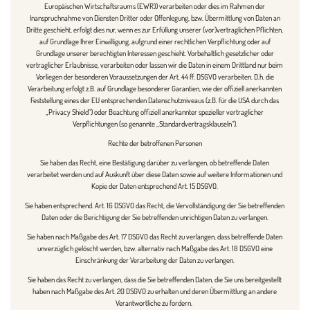
Europäischen Wirtschaftsraums (EWR)) verarbeiten oder dies im Rahmen der
Inanspruchnahme von Diensten Dritter oder Offenlegung, bzw. Übermittlung von Daten an
Dritte geschieht, erfolgt dies nur, wenn es zur Erfüllung unserer (vor)vertraglichen Pflichten,
auf Grundlage Ihrer Einwilligung, aufgrund einer rechtlichen Verpflichtung oder auf
Grundlage unserer berechtigten Interessen geschieht. Vorbehaltlich gesetzlicher oder
vertraglicher Erlaubnisse, verarbeiten oder lassen wir die Daten in einem Drittland nur beim
Vorliegen der besonderen Voraussetzungen der Art. 44 ff. DSGVO verarbeiten. D.h. die
Verarbeitung erfolgt z.B. auf Grundlage besonderer Garantien, wie der offiziell anerkannten
Feststellung eines der EU entsprechenden Datenschutzniveaus (z.B. für die USA durch das
„Privacy Shield“) oder Beachtung offiziell anerkannter spezieller vertraglicher
Verpflichtungen (so genannte „Standardvertragsklauseln“).
Rechte der betroffenen Personen
Sie haben das Recht, eine Bestätigung darüber zu verlangen, ob betreffende Daten
verarbeitet werden und auf Auskunft über diese Daten sowie auf weitere Informationen und
Kopie der Daten entsprechend Art. 15 DSGVO.
Sie haben entsprechend. Art. 16 DSGVO das Recht, die Vervollständigung der Sie betreffenden
Daten oder die Berichtigung der Sie betreffenden unrichtigen Daten zu verlangen.
Sie haben nach Maßgabe des Art. 17 DSGVO das Recht zu verlangen, dass betreffende Daten
unverzüglich gelöscht werden, bzw. alternativ nach Maßgabe des Art. 18 DSGVO eine
Einschränkung der Verarbeitung der Daten zu verlangen.
Sie haben das Recht zu verlangen, dass die Sie betreffenden Daten, die Sie uns bereitgestellt
haben nach Maßgabe des Art. 20 DSGVO zu erhalten und deren Übermittlung an andere
Verantwortliche zu fordern.