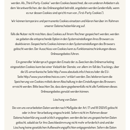
werden. Als „Third-Party-Cookie“ werden Cookies bezeichnet, die von anderen Anbietern als
dem Verantwortlichen, der das Onlineangebot betreibt, angeboten werden (andernfalls, wenn
es nur dessen Cookies sind spricht man von „First-Party Cookies“).
Wir können temporäre und permanente Cookies einsetzen und klären hierüber im Rahmen
unserer Datenschutzerklärung auf.
Falls die Nutzer nicht möchten, dass Cookies auf ihrem Rechner gespeichert werden, werden
sie gebeten die entsprechende Option in den Systemeinstellungen ihres Browsers zu
deaktivieren. Gespeicherte Cookies können in den Systemeinstellungen des Browsers
gelöscht werden. Der Ausschluss von Cookies kann zu Funktionseinschränkungen dieses
Onlineangebotes führen.
Ein genereller Widerspruch gegen den Einsatz der zu Zwecken des Onlinemarketing
eingesetzten Cookies kann bei einer Vielzahl der Dienste, vor allem im Fall des Trackings, über
die US-amerikanische Seite
http://www.aboutads.info/choices/
oder die EU-
Seite
http://www.youronlinechoices.com/
erklärt werden. Des Weiteren kann die
Speicherung von Cookies mittels deren Abschaltung in den Einstellungen des Browsers
erreicht werden. Bitte beachten Sie, dass dann gegebenenfalls nicht alle Funktionen dieses
Onlineangebotes genutzt werden können.
Löschung von Daten
Die von uns verarbeiteten Daten werden nach Maßgabe der Art. 17 und 18 DSGVO gelöscht
oder in ihrer Verarbeitung eingeschränkt. Sofern nicht im Rahmen dieser
Datenschutzerklärung ausdrücklich angegeben, werden die bei uns gespeicherten Daten
gelöscht, sobald sie für ihre Zweckbestimmung nicht mehr erforderlich sind und der
Löschung keine gesetzlichen Aufbewahrungspflichten entgegenstehen. Sofern die Daten