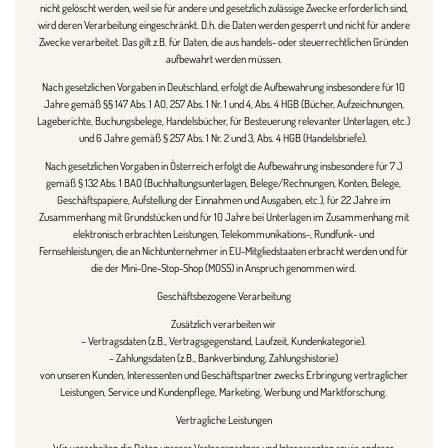
nicht gelöscht werden, weil sie für andere und gesetzlich zulässige Zwecke erforderlich sind,
wird deren Verarbeitung eingeschränkt. D.h. die Daten werden gesperrt und nicht für andere
Zwecke verarbeitet. Das gilt z.B. für Daten, die aus handels- oder steuerrechtlichen Gründen
aufbewahrt werden müssen.
Nach gesetzlichen Vorgaben in Deutschland, erfolgt die Aufbewahrung insbesondere für 10
Jahre gemäß §§ 147 Abs. 1 AO, 257 Abs. 1 Nr. 1 und 4, Abs. 4 HGB (Bücher, Aufzeichnungen,
Lageberichte, Buchungsbelege, Handelsbücher, für Besteuerung relevanter Unterlagen, etc.)
und 6 Jahre gemäß § 257 Abs. 1 Nr. 2 und 3, Abs. 4 HGB (Handelsbriefe).
Nach gesetzlichen Vorgaben in Österreich erfolgt die Aufbewahrung insbesondere für 7 J
gemäß § 132 Abs. 1 BAO (Buchhaltungsunterlagen, Belege/Rechnungen, Konten, Belege,
Geschäftspapiere, Aufstellung der Einnahmen und Ausgaben, etc.), für 22 Jahre im
Zusammenhang mit Grundstücken und für 10 Jahre bei Unterlagen im Zusammenhang mit
elektronisch erbrachten Leistungen, Telekommunikations-, Rundfunk- und
Fernsehleistungen, die an Nichtunternehmer in EU-Mitgliedstaaten erbracht werden und für
die der Mini-One-Stop-Shop (MOSS) in Anspruch genommen wird.
Geschäftsbezogene Verarbeitung
Zusätzlich verarbeiten wir
– Vertragsdaten (z.B., Vertragsgegenstand, Laufzeit, Kundenkategorie).
– Zahlungsdaten (z.B., Bankverbindung, Zahlungshistorie)
von unseren Kunden, Interessenten und Geschäftspartner zwecks Erbringung vertraglicher
Leistungen, Service und Kundenpflege, Marketing, Werbung und Marktforschung.
Vertragliche Leistungen
Wir verarbeiten die Daten unserer Vertragspartner und Interessenten sowie anderer