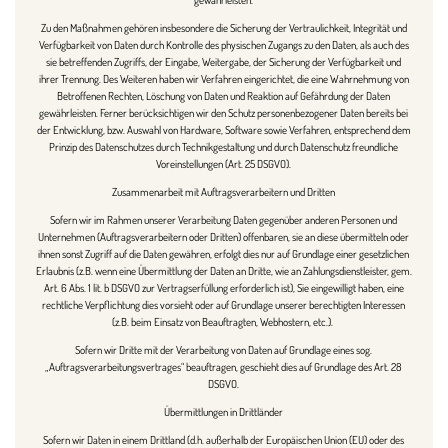
Zu den Maßnahmen gehören insbesondere die Sicherung der Vertraulichkeit, Integrität und
Verfügbarkeit von Daten durch Kontrolle des physischen Zugangs zu den Daten, als auch des
sie betreffenden Zugriffs, der Eingabe, Weitergabe, der Sicherung der Verfügbarkeit und
ihrer Trennung. Des Weiteren haben wir Verfahren eingerichtet, die eine Wahrnehmung von
Betroffenen Rechten, Löschung von Daten und Reaktion auf Gefährdung der Daten
gewährleisten. Ferner berücksichtigen wir den Schutz personenbezogener Daten bereits bei
der Entwicklung, bzw. Auswahl von Hardware, Software sowie Verfahren, entsprechend dem
Prinzip des Datenschutzes durch Technikgestaltung und durch Datenschutz freundliche
Voreinstellungen (Art. 25 DSGVO).
Zusammenarbeit mit Auftragsverarbeitern und Dritten
Sofern wir im Rahmen unserer Verarbeitung Daten gegenüber anderen Personen und
Unternehmen (Auftragsverarbeitern oder Dritten) offenbaren, sie an diese übermitteln oder
ihnen sonst Zugriff auf die Daten gewähren, erfolgt dies nur auf Grundlage einer gesetzlichen
Erlaubnis (z.B. wenn eine Übermittlung der Daten an Dritte, wie an Zahlungsdienstleister, gem.
Art. 6 Abs. 1 lit. b DSGVO zur Vertragserfüllung erforderlich ist), Sie eingewilligt haben, eine
rechtliche Verpflichtung dies vorsieht oder auf Grundlage unserer berechtigten Interessen
(z.B. beim Einsatz von Beauftragten, Webhostern, etc.).
Sofern wir Dritte mit der Verarbeitung von Daten auf Grundlage eines sog.
„Auftragsverarbeitungsvertrages“ beauftragen, geschieht dies auf Grundlage des Art. 28
DSGVO.
Übermittlungen in Drittländer
Sofern wir Daten in einem Drittland (d.h. außerhalb der Europäischen Union (EU) oder des