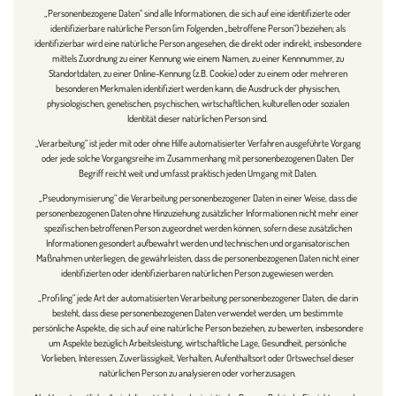
„Personenbezogene Daten“ sind alle Informationen, die sich auf eine identifizierte oder
identifizierbare natürliche Person (im Folgenden „betroffene Person“) beziehen; als
identifizierbar wird eine natürliche Person angesehen, die direkt oder indirekt, insbesondere
mittels Zuordnung zu einer Kennung wie einem Namen, zu einer Kennnummer, zu
Standortdaten, zu einer Online-Kennung (z.B. Cookie) oder zu einem oder mehreren
besonderen Merkmalen identifiziert werden kann, die Ausdruck der physischen,
physiologischen, genetischen, psychischen, wirtschaftlichen, kulturellen oder sozialen
Identität dieser natürlichen Person sind.
„Verarbeitung“ ist jeder mit oder ohne Hilfe automatisierter Verfahren ausgeführte Vorgang
oder jede solche Vorgangsreihe im Zusammenhang mit personenbezogenen Daten. Der
Begriff reicht weit und umfasst praktisch jeden Umgang mit Daten.
„Pseudonymisierung“ die Verarbeitung personenbezogener Daten in einer Weise, dass die
personenbezogenen Daten ohne Hinzuziehung zusätzlicher Informationen nicht mehr einer
spezifischen betroffenen Person zugeordnet werden können, sofern diese zusätzlichen
Informationen gesondert aufbewahrt werden und technischen und organisatorischen
Maßnahmen unterliegen, die gewährleisten, dass die personenbezogenen Daten nicht einer
identifizierten oder identifizierbaren natürlichen Person zugewiesen werden.
„Profiling“ jede Art der automatisierten Verarbeitung personenbezogener Daten, die darin
besteht, dass diese personenbezogenen Daten verwendet werden, um bestimmte
persönliche Aspekte, die sich auf eine natürliche Person beziehen, zu bewerten, insbesondere
um Aspekte bezüglich Arbeitsleistung, wirtschaftliche Lage, Gesundheit, persönliche
Vorlieben, Interessen, Zuverlässigkeit, Verhalten, Aufenthaltsort oder Ortswechsel dieser
natürlichen Person zu analysieren oder vorherzusagen.