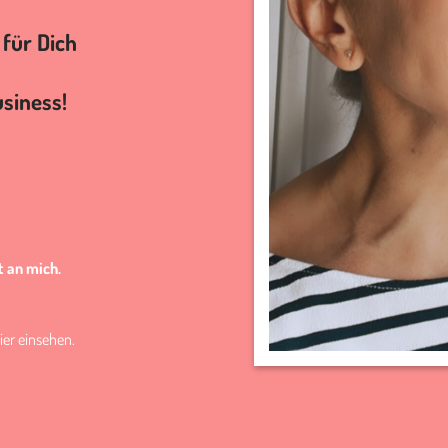
 für Dich
siness!
t an mich.
ier
einsehen.