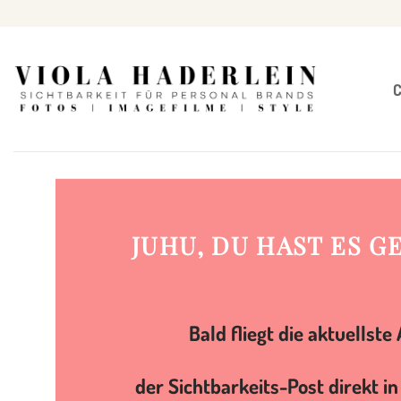
Zum
Inhalt
springen
JUHU, DU HAST ES G
Bald fliegt die aktuellst
der Sichtbarkeits-Post direkt in