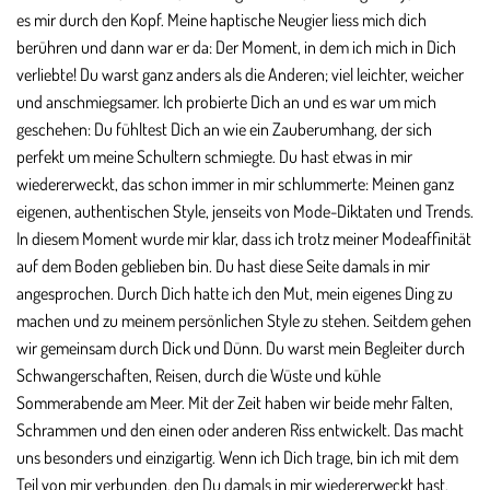
es mir durch den Kopf. Meine haptische Neugier liess mich dich
berühren und dann war er da: Der Moment, in dem ich mich in Dich
verliebte! Du warst ganz anders als die Anderen; viel leichter, weicher
und anschmiegsamer. Ich probierte Dich an und es war um mich
geschehen: Du fühltest Dich an wie ein Zauberumhang, der sich
perfekt um meine Schultern schmiegte. Du hast etwas in mir
wiedererweckt, das schon immer in mir schlummerte: Meinen ganz
eigenen, authentischen Style, jenseits von Mode-Diktaten und Trends.
In diesem Moment wurde mir klar, dass ich trotz meiner Modeaffinität
auf dem Boden geblieben bin. Du hast diese Seite damals in mir
angesprochen. Durch Dich hatte ich den Mut, mein eigenes Ding zu
machen und zu meinem persönlichen Style zu stehen. Seitdem gehen
wir gemeinsam durch Dick und Dünn. Du warst mein Begleiter durch
Schwangerschaften, Reisen, durch die Wüste und kühle
Sommerabende am Meer. Mit der Zeit haben wir beide mehr Falten,
Schrammen und den einen oder anderen Riss entwickelt. Das macht
uns besonders und einzigartig. Wenn ich Dich trage, bin ich mit dem
Teil von mir verbunden, den Du damals in mir wiedererweckt hast.