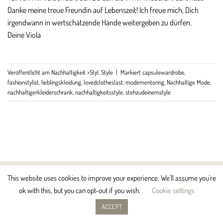
Danke meine treue Freundin auf Lebenszeit! Ich freue mich, Dich
irgendwann in wertschätzende Hände weitergeben zu dürfen.
Deine Viola
Veröffentlicht am
Nachhaltigkeit >Styl
,
Style
|
Markiert
capsulewardrobe
,
fashionstylist
,
lieblingskleidung
,
lovedclotheslast
,
modementoring
,
Nachhaltige Mode
,
nachhaltigerkleiderschrank
,
nachhaltigkeitsstyle
,
stehzudeinemstyle
This website uses cookies to improve your experience. We'll assume you're
ok with this, but you can opt-out if you wish.
Cookie settings
KONTAKT
IMPRESSUM
DATENSCHUTZERKLÄRUNG
COOKIE POLICY
ACCEPT
Copyright ©
2026
// Viola Haderlein