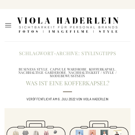
Zum
Inhalt
springen
SCHLAGWORT-ARCHIVE:
STYLINGTIPPS
BUSINESS STYLE
,
CAPSULE WARDROBE
,
KOFFERKAPSEL
,
NACHHALTIGE GARDEROBE
,
NACHHALTIGKEIT / STYLE /
MODEBEWUSSTSEIN
WAS IST EINE KOFFERKAPSEL?
VERÖFFENTLICHT AM
6. JULI 2022
VON
VIOLA HADERLEIN