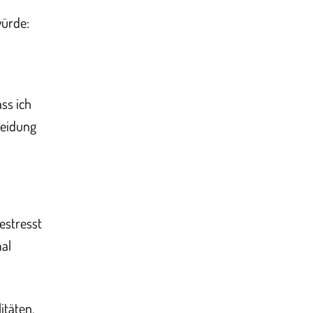
würde:
ss ich
leidung
estresst
mal
itäten.