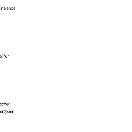
ine erste
al für
ischen
itergeben