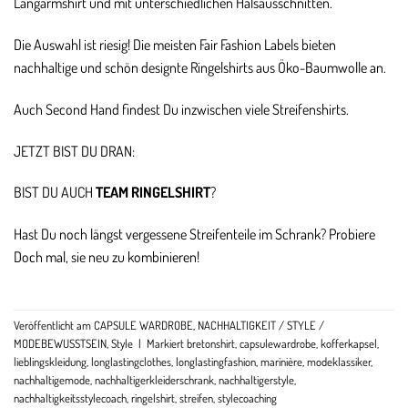
Langarmshirt und mit unterschiedlichen Halsausschnitten.
Die Auswahl ist riesig! Die meisten Fair Fashion Labels bieten
nachhaltige und schön designte Ringelshirts aus Öko-Baumwolle an.
Auch Second Hand findest Du inzwischen viele Streifenshirts.
JETZT BIST DU DRAN:
BIST DU AUCH
TEAM RINGELSHIRT
?
Hast Du noch längst vergessene Streifenteile im Schrank? Probiere
Doch mal, sie neu zu kombinieren!
Veröffentlicht am
CAPSULE WARDROBE
,
NACHHALTIGKEIT / STYLE /
MODEBEWUSSTSEIN
,
Style
|
Markiert
bretonshirt
,
capsulewardrobe
,
kofferkapsel
,
lieblingskleidung
,
longlastingclothes
,
longlastingfashion
,
marinière
,
modeklassiker
,
nachhaltigemode
,
nachhaltigerkleiderschrank
,
nachhaltigerstyle
,
nachhaltigkeitsstylecoach
,
ringelshirt
,
streifen
,
stylecoaching