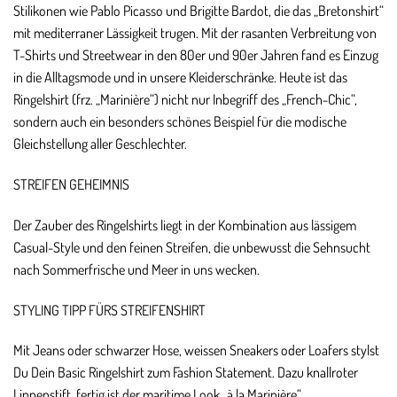
Stilikonen wie
Pablo Picasso
und
Brigitte Bardot
, die das „Bretonshirt“
mit mediterraner Lässigkeit trugen. Mit der rasanten Verbreitung von
T-Shirts und Streetwear in den 80er und 90er Jahren fand es Einzug
in die Alltagsmode und in unsere Kleiderschränke. Heute ist das
Ringelshirt (frz. „Marinière“) nicht nur Inbegriff des „French-Chic“,
sondern auch ein besonders schönes Beispiel für die modische
Gleichstellung aller Geschlechter.
STREIFEN GEHEIMNIS
Der Zauber des Ringelshirts liegt in der Kombination aus lässigem
Casual-Style und den feinen Streifen, die unbewusst die Sehnsucht
nach Sommerfrische und Meer in uns wecken.
STYLING TIPP FÜRS STREIFENSHIRT
Mit Jeans oder schwarzer Hose, weissen Sneakers oder Loafers stylst
Du Dein Basic Ringelshirt zum Fashion Statement. Dazu knallroter
Lippenstift, fertig ist der maritime Look „à la Marinière“.