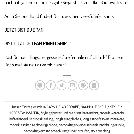
nachhaltige und schön designte Ringelshirts aus Öko-Baumwolle an.
Auch Second Hand findest Du inzwischen viele Streifenshirts.
JETZT BIST DU DRAN:
BIST DU AUCH
TEAM RINGELSHIRT
?
Hast Du noch längst vergessene Streifenteile im Schrank? Probiere
Doch mal, sie neu zu kombinieren!
Dieser Eintrag wurde in
CAPSULE WARDROBE
,
NACHHALTIGKEIT / STYLE /
MODEBEWUSSTSEIN
,
Style
gepostet und markiert
bretonshirt
,
capsulewardrobe
,
kofferkapsel
,
lieblingskleidung
,
longlastingclothes
,
longlastingfashion
,
marinière
,
modeklassiker
,
nachhaltigemode
,
nachhaltigerkleiderschrank
,
nachhaltigerstyle
,
nachhaltigkeitsstylecoach
,
ringelshirt
,
streifen
,
stylecoaching
.