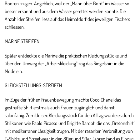
Booten trugen. Angeblich, weil der „Mann über Bord“ im Wasser so
besser erkannt und aus dem Wasser gerettet werden konnte. Die
Anzahl der Streifen liess auf das Heimatdorf des jeweiligen Fischers
schliessen.
MARINE STREIFEN
Später entdeckte die Marine die praktischen Kleidungsstücke und
über den Umweg der „Arbeitskleidung“ zog das Ringelshirt in die
Mode ein.
GLEICHSTELLUNGS-STREIFEN
Im Zuge der frühen Frauenbewegung machte Coco Chanel das
gestreifte Shirt erstmals auch Frauen zugänglich und damit
salonfähig. Zum Unisex Kleidungsstück für den Alltag wurde es durch
Stilikonen wie
Pablo Picasso
und
Brigitte Bardot
, die das „Bretonshirt“
mit mediterraner Lässigkeit trugen. Mit der rasanten Verbreitung von
T-Shirts und Streetwear in den 80er und 90er Jahren fand es Einzug